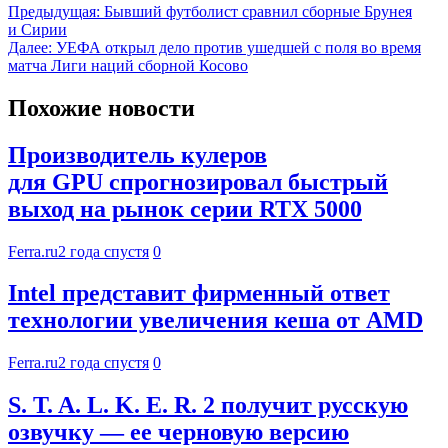
Предыдущая:
Бывший футболист сравнил сборные Брунея
и Сирии
Далее:
УЕФА открыл дело против ушедшей с поля во время
матча Лиги наций сборной Косово
Похожие новости
Производитель кулеров
для GPU спрогнозировал быстрый
выход на рынок серии RTX 5000
Ferra.ru
2 года спустя
0
Intel представит фирменный ответ
технологии увеличения кеша от AMD
Ferra.ru
2 года спустя
0
S. T. A. L. K. E. R. 2 получит русскую
озвучку — ее черновую версию