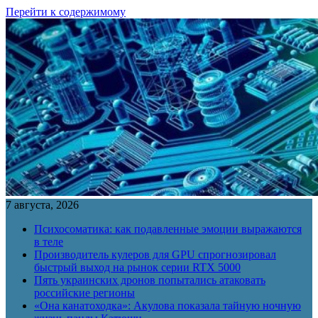
Перейти к содержимому
7 августа, 2026
Психосоматика: как подавленные эмоции выражаются
в теле
Производитель кулеров для GPU спрогнозировал
быстрый выход на рынок серии RTX 5000
Пять украинских дронов попытались атаковать
российские регионы
«Она канатоходка»: Акулова показала тайную ночную