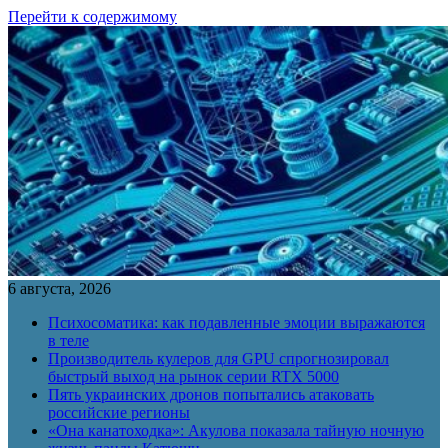
Перейти к содержимому
6 августа, 2026
Психосоматика: как подавленные эмоции выражаются
в теле
Производитель кулеров для GPU спрогнозировал
быстрый выход на рынок серии RTX 5000
Пять украинских дронов попытались атаковать
российские регионы
«Она канатоходка»: Акулова показала тайную ночную