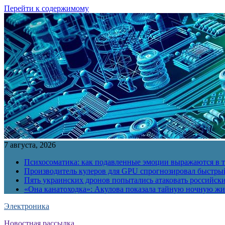
Перейти к содержимому
7 августа, 2026
Психосоматика: как подавленные эмоции выражаются в т
Производитель кулеров для GPU спрогнозировал быстры
Пять украинских дронов попытались атаковать российск
«Она канатоходка»: Акулова показала тайную ночную ж
Электроника
Новостная рассылка