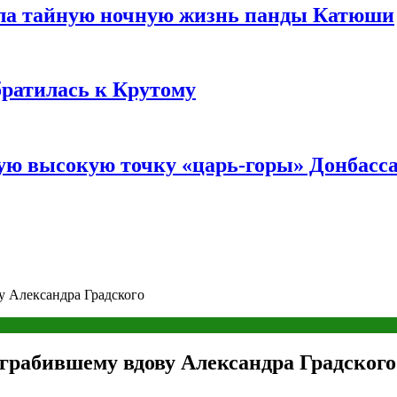
ала тайную ночную жизнь панды Катюши
братилась к Крутому
мую высокую точку «царь-горы» Донбасс
у Александра Градского
грабившему вдову Александра Градского