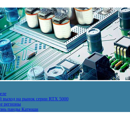
еле
й выход на рынок серии RTX 5000
ие регионы
изнь панды Катюши