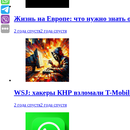
Жизнь на Европе: что нужно знать 
2 года спустя
2 года спустя
WSJ: хакеры КНР взломали T-Mobil
2 года спустя
2 года спустя