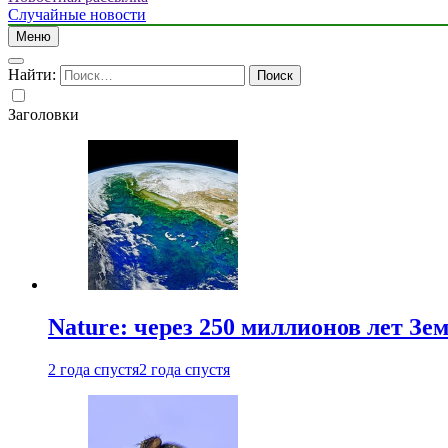
Случайные новости
Меню
Найти:
Заголовки
Nature: через 250 миллионов лет З
2 года спустя
2 года спустя