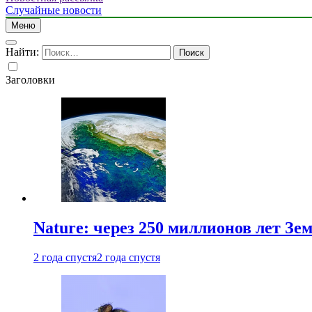
Случайные новости
Меню
Найти:
Заголовки
Nature: через 250 миллионов лет З
2 года спустя
2 года спустя