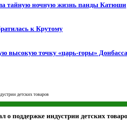
ала тайную ночную жизнь панды Катюши
братилась к Крутому
мую высокую точку «царь-горы» Донбасс
дустрии детских товаров
л о поддержке индустрии детских товар