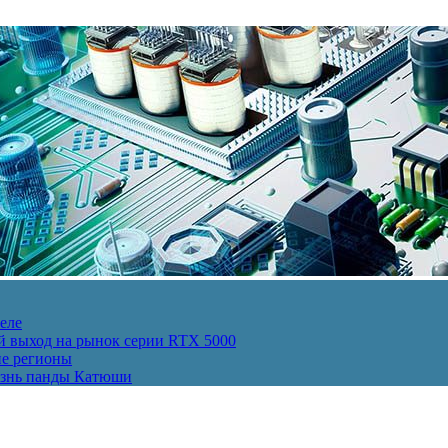
еле
й выход на рынок серии RTX 5000
ие регионы
изнь панды Катюши