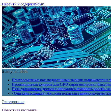
Перейти к содержимому
6 августа, 2026
Психосоматика: как подавленные эмоции выражаются в т
Производитель кулеров для GPU спрогнозировал быстры
Пять украинских дронов попытались атаковать российск
«Она канатоходка»: Акулова показала тайную ночную ж
Электроника
Новостная рассылка