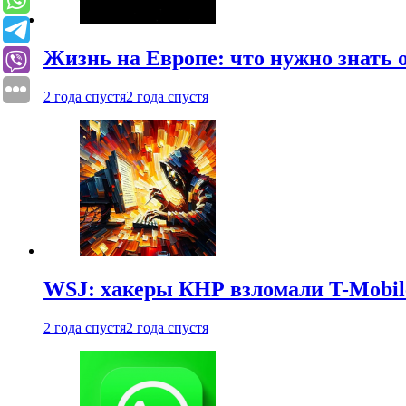
Жизнь на Европе: что нужно знать 
2 года спустя
2 года спустя
WSJ: хакеры КНР взломали T-Mobil
2 года спустя
2 года спустя