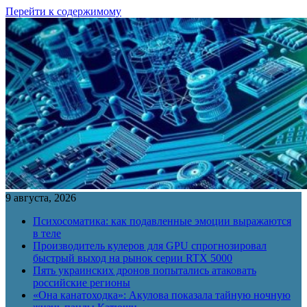
Перейти к содержимому
9 августа, 2026
Психосоматика: как подавленные эмоции выражаются
в теле
Производитель кулеров для GPU спрогнозировал
быстрый выход на рынок серии RTX 5000
Пять украинских дронов попытались атаковать
российские регионы
«Она канатоходка»: Акулова показала тайную ночную