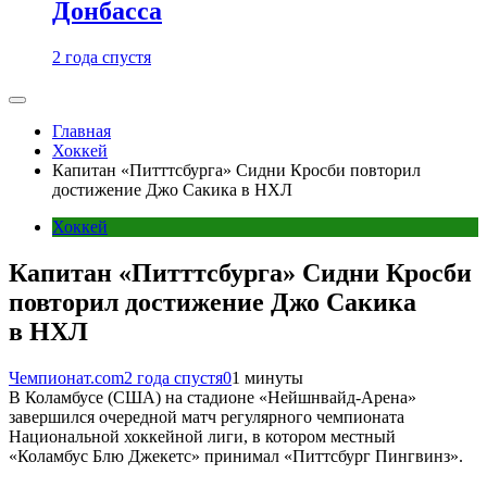
Донбасса
2 года спустя
Главная
Хоккей
Капитан «Питттсбурга» Сидни Кросби повторил
достижение Джо Сакика в НХЛ
Хоккей
Капитан «Питттсбурга» Сидни Кросби
повторил достижение Джо Сакика
в НХЛ
Чемпионат.com
2 года спустя
0
1 минуты
В Коламбусе (США) на стадионе «Нейшнвайд-Арена»
завершился очередной матч регулярного чемпионата
Национальной хоккейной лиги, в котором местный
«Коламбус Блю Джекетс» принимал «Питтсбург Пингвинз».