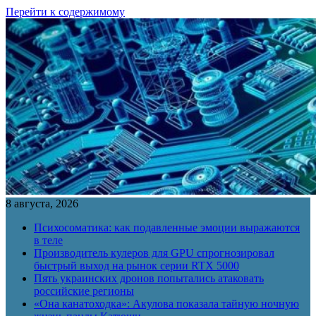
Перейти к содержимому
8 августа, 2026
Психосоматика: как подавленные эмоции выражаются
в теле
Производитель кулеров для GPU спрогнозировал
быстрый выход на рынок серии RTX 5000
Пять украинских дронов попытались атаковать
российские регионы
«Она канатоходка»: Акулова показала тайную ночную