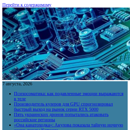
Перейти к содержимому
7 августа, 2026
Психосоматика: как подавленные эмоции выражаются
в теле
Производитель кулеров для GPU спрогнозировал
быстрый выход на рынок серии RTX 5000
Пять украинских дронов попытались атаковать
российские регионы
«Она канатоходка»: Акулова показала тайную ночную