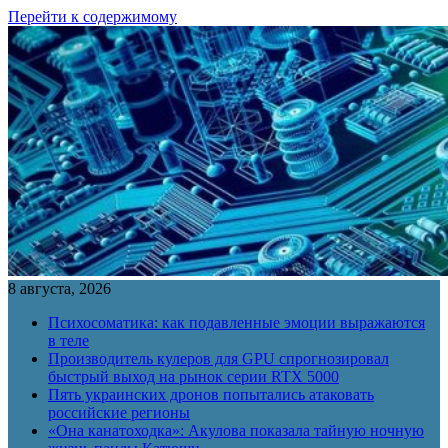
Перейти к содержимому
8 августа, 2026
Психосоматика: как подавленные эмоции выражаются
в теле
Производитель кулеров для GPU спрогнозировал
быстрый выход на рынок серии RTX 5000
Пять украинских дронов попытались атаковать
российские регионы
«Она канатоходка»: Акулова показала тайную ночную