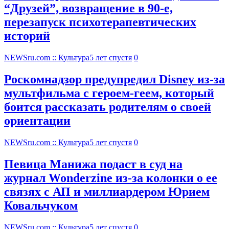
“Друзей”, возвращение в 90-е,
перезапуск психотерапевтических
историй
NEWSru.com :: Культура
5 лет спустя
0
Роскомнадзор предупредил Disney из-за
мультфильма c героем-геем, который
боится рассказать родителям о своей
ориентации
NEWSru.com :: Культура
5 лет спустя
0
Певица Манижа подаст в суд на
журнал Wonderzine из-за колонки о ее
связях с АП и миллиардером Юрием
Ковальчуком
NEWSru.com :: Культура
5 лет спустя
0