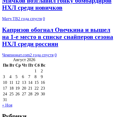
Мичков возглавил гонку бомбардиров
НХЛ среди новичков
Матч ТВ
2 года спустя
0
Капризов обогнал Овечкина и вышел
на 1-е место в списке снайперов сезона
НХЛ среди россиян
Чемпионат.com
2 года спустя
0
Август 2026
Пн
Вт
Ср
Чт
Пт
Сб
Вс
1
2
3
4
5
6
7
8
9
10
11
12
13
14
15
16
17
18
19
20
21
22
23
24
25
26
27
28
29
30
31
« Ноя
Рубрики