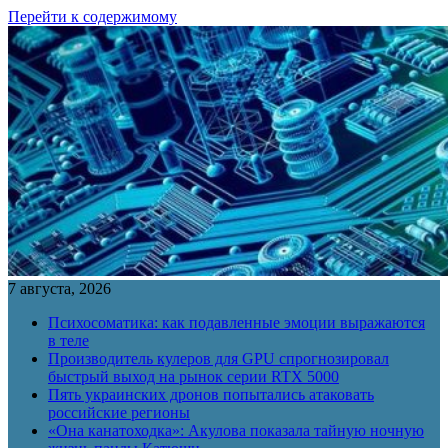
Перейти к содержимому
7 августа, 2026
Психосоматика: как подавленные эмоции выражаются
в теле
Производитель кулеров для GPU спрогнозировал
быстрый выход на рынок серии RTX 5000
Пять украинских дронов попытались атаковать
российские регионы
«Она канатоходка»: Акулова показала тайную ночную