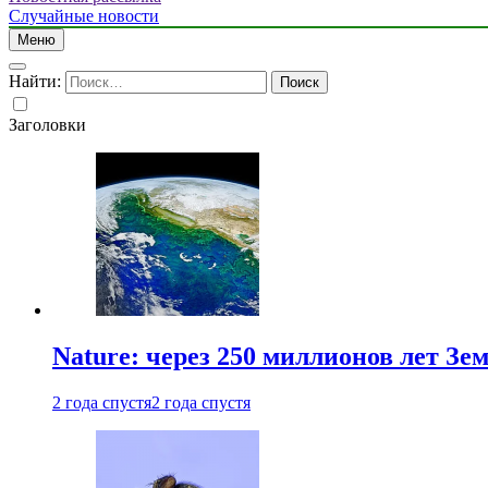
Случайные новости
Меню
Найти:
Заголовки
Nature: через 250 миллионов лет З
2 года спустя
2 года спустя