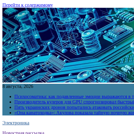
Перейти к содержимому
8 августа, 2026
Психосоматика: как подавленные эмоции выражаются в т
Производитель кулеров для GPU спрогнозировал быстры
Пять украинских дронов попытались атаковать российск
«Она канатоходка»: Акулова показала тайную ночную ж
Электроника
Новостная рассылка