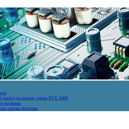
еле
й выход на рынок серии RTX 5000
ие регионы
изнь панды Катюши