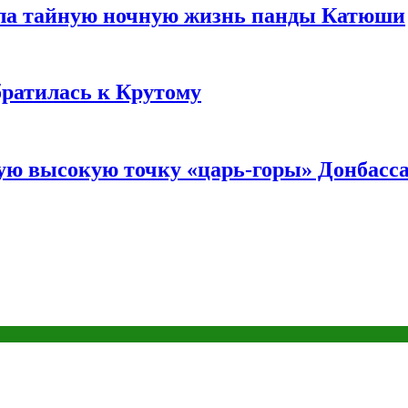
ала тайную ночную жизнь панды Катюши
братилась к Крутому
мую высокую точку «царь-горы» Донбасс