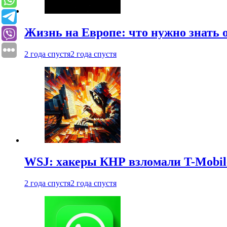
Жизнь на Европе: что нужно знать 
2 года спустя
2 года спустя
WSJ: хакеры КНР взломали T-Mobil
2 года спустя
2 года спустя