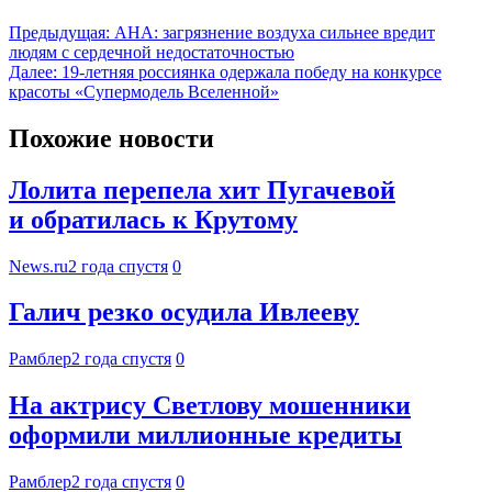
Предыдущая:
AHA: загрязнение воздуха сильнее вредит
людям с сердечной недостаточностью
Далее:
19-летняя россиянка одержала победу на конкурсе
красоты «Супермодель Вселенной»
Похожие новости
Лолита перепела хит Пугачевой
и обратилась к Крутому
News.ru
2 года спустя
0
Галич резко осудила Ивлееву
Рамблер
2 года спустя
0
На актрису Светлову мошенники
оформили миллионные кредиты
Рамблер
2 года спустя
0