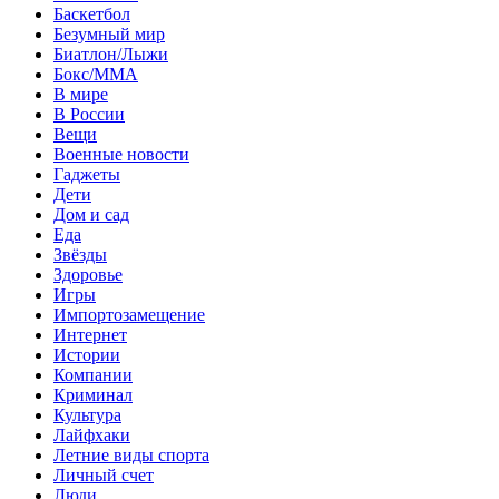
Баскетбол
Безумный мир
Биатлон/Лыжи
Бокс/MMA
В мире
В России
Вещи
Военные новости
Гаджеты
Дети
Дом и сад
Еда
Звёзды
Здоровье
Игры
Импортозамещение
Интернет
Истории
Компании
Криминал
Культура
Лайфхаки
Летние виды спорта
Личный счет
Люди