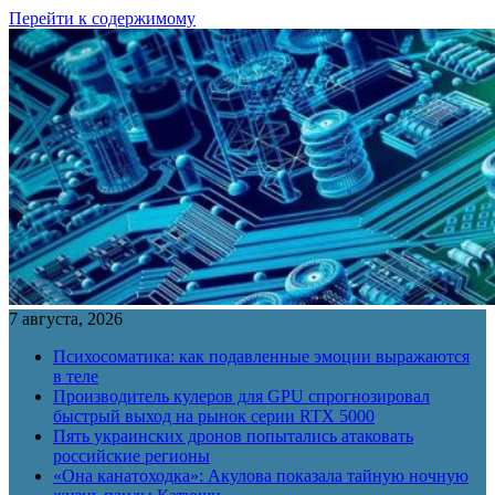
Перейти к содержимому
7 августа, 2026
Психосоматика: как подавленные эмоции выражаются
в теле
Производитель кулеров для GPU спрогнозировал
быстрый выход на рынок серии RTX 5000
Пять украинских дронов попытались атаковать
российские регионы
«Она канатоходка»: Акулова показала тайную ночную