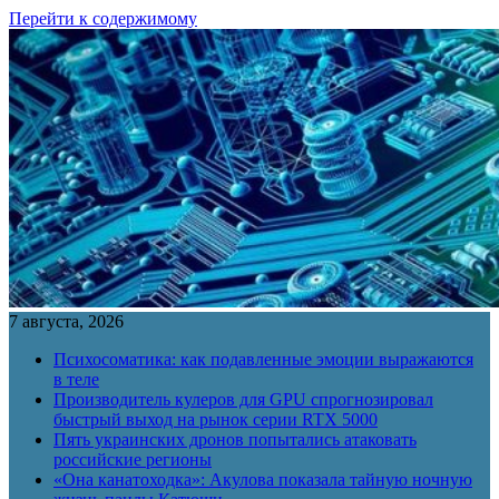
Перейти к содержимому
7 августа, 2026
Психосоматика: как подавленные эмоции выражаются
в теле
Производитель кулеров для GPU спрогнозировал
быстрый выход на рынок серии RTX 5000
Пять украинских дронов попытались атаковать
российские регионы
«Она канатоходка»: Акулова показала тайную ночную