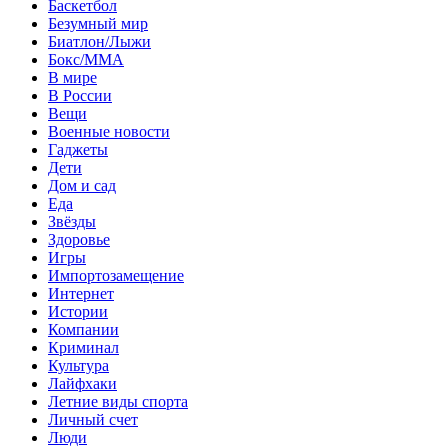
Баскетбол
Безумный мир
Биатлон/Лыжи
Бокс/MMA
В мире
В России
Вещи
Военные новости
Гаджеты
Дети
Дом и сад
Еда
Звёзды
Здоровье
Игры
Импортозамещение
Интернет
Истории
Компании
Криминал
Культура
Лайфхаки
Летние виды спорта
Личный счет
Люди