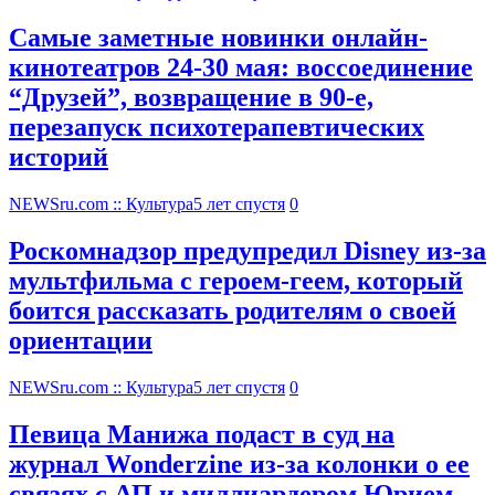
Самые заметные новинки онлайн-
кинотеатров 24-30 мая: воссоединение
“Друзей”, возвращение в 90-е,
перезапуск психотерапевтических
историй
NEWSru.com :: Культура
5 лет спустя
0
Роскомнадзор предупредил Disney из-за
мультфильма c героем-геем, который
боится рассказать родителям о своей
ориентации
NEWSru.com :: Культура
5 лет спустя
0
Певица Манижа подаст в суд на
журнал Wonderzine из-за колонки о ее
связях с АП и миллиардером Юрием