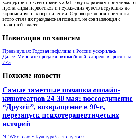
концертов по всей стране в 2021 году по разным причинам: от
пропаганды наркотиков и неуважения чувств верующих до
коронавирусных ограничений. Однако реальной причиной
этого стала их гражданская позиция, не совпадающая с
позицией власти.
Навигация по записям
Предыдущая:
Годовая инфляция в России ускорилась
Далее:
Мировые продажи автомобилей в апреле выросли на
77%
Похожие новости
Самые заметные новинки онлайн-
кинотеатров 24-30 мая: воссоединение
“Друзей”, возвращение в 90-е,
перезапуск психотерапевтических
историй
NEWSru.com :: Культура
5 лет спустя
0