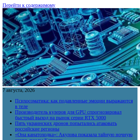
Перейти к содержимому
7 августа, 2026
Психосоматика: как подавленные эмоции выражаются
в теле
Производитель кулеров для GPU спрогнозировал
быстрый выход на рынок серии RTX 5000
Пять украинских дронов попытались атаковать
российские регионы
«Она канатоходка»: Акулова показала тайную ночную