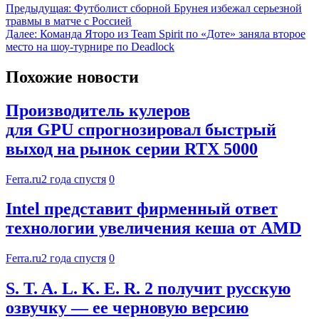
Предыдущая:
Футболист сборной Брунея избежал серьезной
травмы в матче с Россией
Далее:
Команда Яторо из Team Spirit по «Доте» заняла второе
место на шоу-турнире по Deadlock
Похожие новости
Производитель кулеров
для GPU спрогнозировал быстрый
выход на рынок серии RTX 5000
Ferra.ru
2 года спустя
0
Intel представит фирменный ответ
технологии увеличения кеша от AMD
Ferra.ru
2 года спустя
0
S. T. A. L. K. E. R. 2 получит русскую
озвучку — ее черновую версию