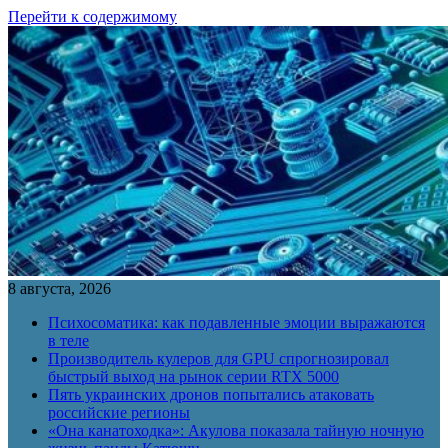
Перейти к содержимому
8 августа, 2026
Психосоматика: как подавленные эмоции выражаются
в теле
Производитель кулеров для GPU спрогнозировал
быстрый выход на рынок серии RTX 5000
Пять украинских дронов попытались атаковать
российские регионы
«Она канатоходка»: Акулова показала тайную ночную