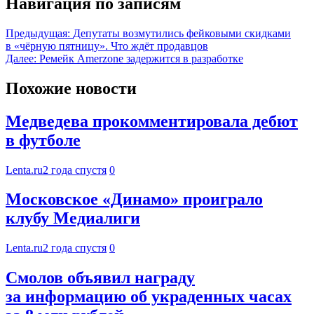
Навигация по записям
Предыдущая:
Депутаты возмутились фейковыми скидками
в «чёрную пятницу». Что ждёт продавцов
Далее:
Ремейк Amerzone задержится в разработке
Похожие новости
Медведева прокомментировала дебют
в футболе
Lenta.ru
2 года спустя
0
Московское «Динамо» проиграло
клубу Медиалиги
Lenta.ru
2 года спустя
0
Смолов объявил награду
за информацию об украденных часах