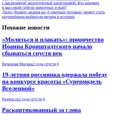
с масштабной экологической катастрофой. Кто виноват
в массовой гибели животных и рыб?
Далее:
Reuters: авария на «Северных потоках» может стать
крупнейшим выбросом метана в истории
Похожие новости
«Молиться и плакать»: пророчество
Иоанна Кронштадтского начало
сбываться спустя век
Вечерняя Москва
2 года спустя
0
19-летняя россиянка одержала победу
на конкурсе красоты «Супермодель
Вселенной»
Passion.ru
2 года спустя
0
Раскритикованный за слова