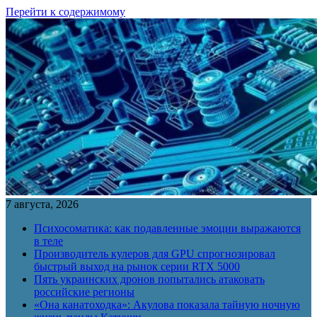
Перейти к содержимому
7 августа, 2026
Психосоматика: как подавленные эмоции выражаются
в теле
Производитель кулеров для GPU спрогнозировал
быстрый выход на рынок серии RTX 5000
Пять украинских дронов попытались атаковать
российские регионы
«Она канатоходка»: Акулова показала тайную ночную