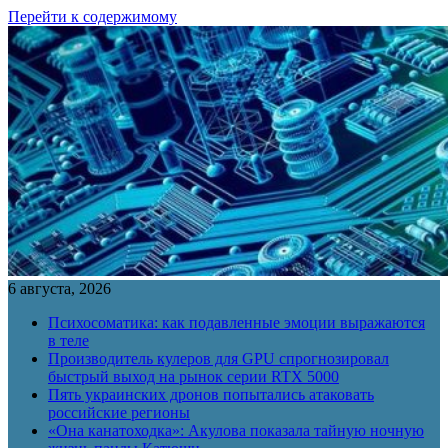
Перейти к содержимому
6 августа, 2026
Психосоматика: как подавленные эмоции выражаются
в теле
Производитель кулеров для GPU спрогнозировал
быстрый выход на рынок серии RTX 5000
Пять украинских дронов попытались атаковать
российские регионы
«Она канатоходка»: Акулова показала тайную ночную