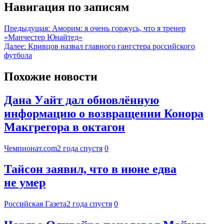
Навигация по записям
Предыдущая:
Аморим: я очень горжусь, что я тренер
«Манчестер Юнайтед»
Далее:
Кривцов назвал главного гангстера российского
футбола
Похожие новости
Дана Уайт дал обновлённую
информацию о возвращении Конора
Макгрегора в октагон
Чемпионат.com
2 года спустя
0
Тайсон заявил, что в июне едва
не умер
Российская Газета
2 года спустя
0