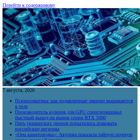
Перейти к содержимому
7 августа, 2026
Психосоматика: как подавленные эмоции выражаются
в теле
Производитель кулеров для GPU спрогнозировал
быстрый выход на рынок серии RTX 5000
Пять украинских дронов попытались атаковать
российские регионы
«Она канатоходка»: Акулова показала тайную ночную