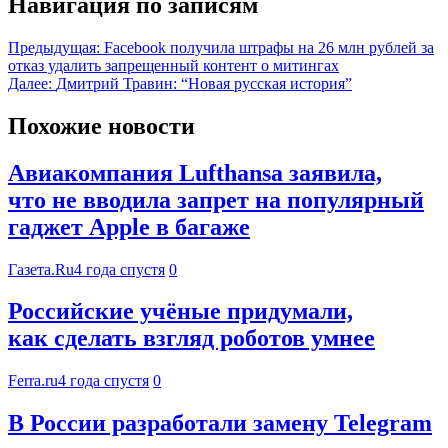
Навигация по записям
Предыдущая:
Facebook получила штрафы на 26 млн рублей за
отказ удалить запрещенный контент о митингах
Далее:
Дмитрий Травин: “Новая русская история”
Похожие новости
Авиакомпания Lufthansa заявила,
что не вводила запрет на популярный
гаджет Apple в багаже
Газета.Ru
4 года спустя
0
Российские учёные придумали,
как сделать взгляд роботов умнее
Ferra.ru
4 года спустя
0
В России разработали замену Telegram