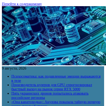
Перейти к содержимому
9 августа, 2026
Психосоматика: как подавленные эмоции выражаются
в теле
Производитель кулеров для GPU спрогнозировал
быстрый выход на рынок серии RTX 5000
Пять украинских дронов попытались атаковать
российские регионы
«Она канатоходка»: Акулова показала тайную ночную