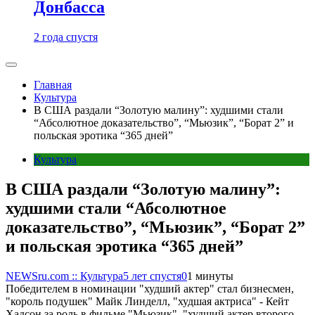
Донбасса
2 года спустя
Главная
Культура
В США раздали “Золотую малину”: худшими стали
“Абсолютное доказательство”, “Мьюзик”, “Борат 2” и
польская эротика “365 дней”
Культура
В США раздали “Золотую малину”:
худшими стали “Абсолютное
доказательство”, “Мьюзик”, “Борат 2”
и польская эротика “365 дней”
NEWSru.com :: Культура
5 лет спустя
0
1 минуты
Победителем в номинации "худший актер" стал бизнесмен,
"король подушек" Майк Линделл, "худшая актриса" - Кейт
Хадсон за роль в фильме "Мьюзик", "худший актер второго