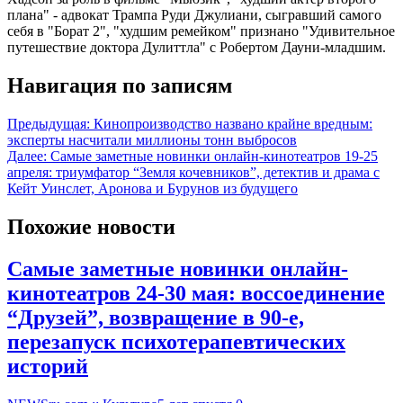
плана" - адвокат Трампа Руди Джулиани, сыгравший самого
себя в "Борат 2", "худшим ремейком" признано "Удивительное
путешествие доктора Дулиттла" с Робертом Дауни-младшим.
Навигация по записям
Предыдущая:
Кинопроизводство названо крайне вредным:
эксперты насчитали миллионы тонн выбросов
Далее:
Самые заметные новинки онлайн-кинотеатров 19-25
апреля: триумфатор “Земля кочевников”, детектив и драма с
Кейт Уинслет, Аронова и Бурунов из будущего
Похожие новости
Самые заметные новинки онлайн-
кинотеатров 24-30 мая: воссоединение
“Друзей”, возвращение в 90-е,
перезапуск психотерапевтических
историй