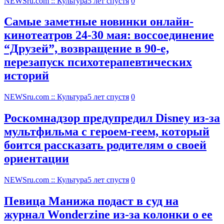
NEWSru.com :: Культура
5 лет спустя
0
Самые заметные новинки онлайн-
кинотеатров 24-30 мая: воссоединение
“Друзей”, возвращение в 90-е,
перезапуск психотерапевтических
историй
NEWSru.com :: Культура
5 лет спустя
0
Роскомнадзор предупредил Disney из-за
мультфильма c героем-геем, который
боится рассказать родителям о своей
ориентации
NEWSru.com :: Культура
5 лет спустя
0
Певица Манижа подаст в суд на
журнал Wonderzine из-за колонки о ее