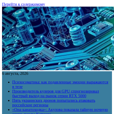
Перейти к содержимому
6 августа, 2026
Психосоматика: как подавленные эмоции выражаются
в теле
Производитель кулеров для GPU спрогнозировал
быстрый выход на рынок серии RTX 5000
Пять украинских дронов попытались атаковать
российские регионы
«Она канатоходка»: Акулова показала тайную ночную