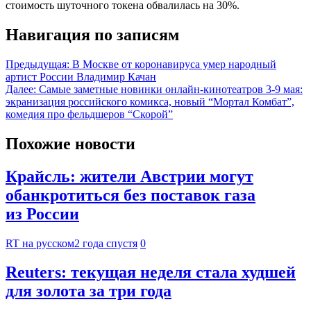
стоимость шуточного токена обвалилась на 30%.
Навигация по записям
Предыдущая:
В Москве от коронавируса умер народный
артист России Владимир Качан
Далее:
Самые заметные новинки онлайн-кинотеатров 3-9 мая:
экранизация российского комикса, новый “Мортал Комбат”,
комедия про фельдшеров “Скорой”
Похожие новости
Крайсль: жители Австрии могут
обанкротиться без поставок газа
из России
RT на русском
2 года спустя
0
Reuters: текущая неделя стала худшей
для золота за три года