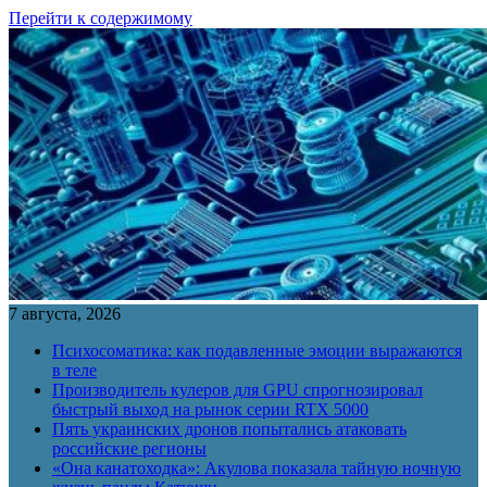
Перейти к содержимому
7 августа, 2026
Психосоматика: как подавленные эмоции выражаются
в теле
Производитель кулеров для GPU спрогнозировал
быстрый выход на рынок серии RTX 5000
Пять украинских дронов попытались атаковать
российские регионы
«Она канатоходка»: Акулова показала тайную ночную