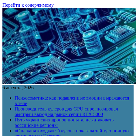
Перейти к содержимому
6 августа, 2026
Психосоматика: как подавленные эмоции выражаются
в теле
Производитель кулеров для GPU спрогнозировал
быстрый выход на рынок серии RTX 5000
Пять украинских дронов попытались атаковать
российские регионы
«Она канатоходка»: Акулова показала тайную ночную