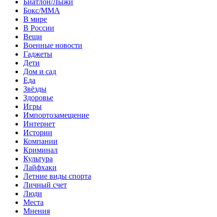
Биатлон/Лыжи
Бокс/MMA
В мире
В России
Вещи
Военные новости
Гаджеты
Дети
Дом и сад
Еда
Звёзды
Здоровье
Игры
Импортозамещение
Интернет
Истории
Компании
Криминал
Культура
Лайфхаки
Летние виды спорта
Личный счет
Люди
Места
Мнения