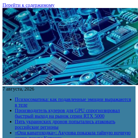
Перейти к содержимому
7 августа, 2026
Психосоматика: как подавленные эмоции выражаются
в теле
Производитель кулеров для GPU спрогнозировал
быстрый выход на рынок серии RTX 5000
Пять украинских дронов попытались атаковать
российские регионы
«Она канатоходка»: Акулова показала тайную ночную