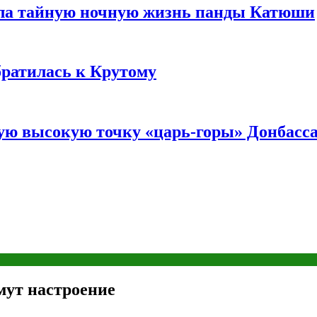
ала тайную ночную жизнь панды Катюши
братилась к Крутому
мую высокую точку «царь-горы» Донбасс
мут настроение