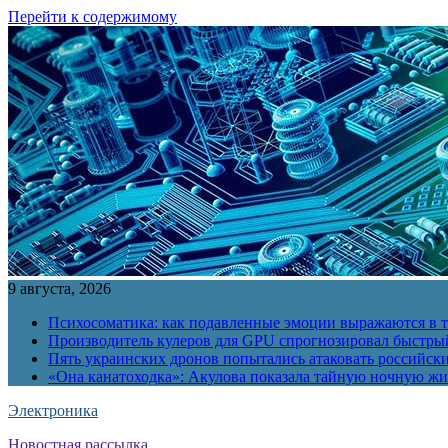
Перейти к содержимому
9 августа, 2026
Психосоматика: как подавленные эмоции выражаются в т
Производитель кулеров для GPU спрогнозировал быстры
Пять украинских дронов попытались атаковать российск
«Она канатоходка»: Акулова показала тайную ночную ж
Электроника
Новостная рассылка