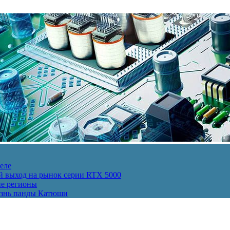
еле
й выход на рынок серии RTX 5000
ие регионы
изнь панды Катюши