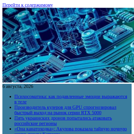
Перейти к содержимому
6 августа, 2026
Психосоматика: как подавленные эмоции выражаются
в теле
Производитель кулеров для GPU спрогнозировал
быстрый выход на рынок серии RTX 5000
Пять украинских дронов попытались атаковать
российские регионы
«Она канатоходка»: Акулова показала тайную ночную