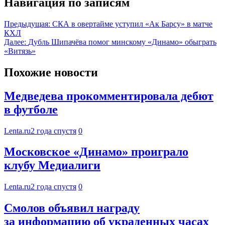
Навигация по записям
Предыдущая:
СКА в овертайме уступил «Ак Барсу» в матче
КХЛ
Далее:
Дубль Шипачёва помог минскому «Динамо» обыграть
«Витязь»
Похожие новости
Медведева прокомментировала дебют
в футболе
Lenta.ru
2 года спустя
0
Московское «Динамо» проиграло
клубу Медиалиги
Lenta.ru
2 года спустя
0
Смолов объявил награду
за информацию об украденных часах