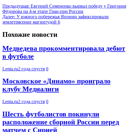
Предыдущая:
Евгений Семененко вырвал победу у Григория
Фёдорова на 4-м этапе Гран-при России
Далее:
У южного побережья Японии зафиксировали
землетрясение магнитудой 6
Похожие новости
Медведева прокомментировала дебют
в футболе
Lenta.ru
2 года спустя
0
Московское «Динамо» проиграло
клубу Медиалиги
Lenta.ru
2 года спустя
0
Шесть футболистов покинули
расположение сборной России перед
матчем с Сирией