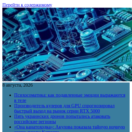
Перейти к содержимому
8 августа, 2026
Психосоматика: как подавленные эмоции выражаются
в теле
Производитель кулеров для GPU спрогнозировал
быстрый выход на рынок серии RTX 5000
Пять украинских дронов попытались атаковать
российские регионы
«Она канатоходка»: Акулова показала тайную ночную