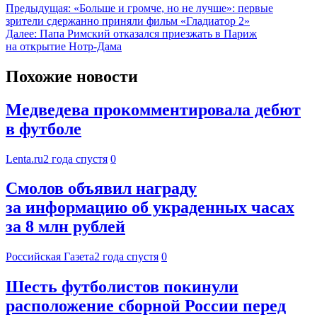
Предыдущая:
«Больше и громче, но не лучше»: первые
зрители сдержанно приняли фильм «Гладиатор 2»
Далее:
Папа Римский отказался приезжать в Париж
на открытие Нотр-Дама
Похожие новости
Медведева прокомментировала дебют
в футболе
Lenta.ru
2 года спустя
0
Смолов объявил награду
за информацию об украденных часах
за 8 млн рублей
Российская Газета
2 года спустя
0
Шесть футболистов покинули
расположение сборной России перед