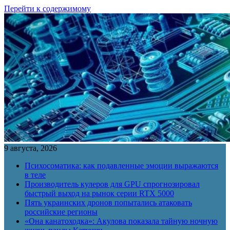
Перейти к содержимому
9 августа, 2026
Психосоматика: как подавленные эмоции выражаются
в теле
Производитель кулеров для GPU спрогнозировал
быстрый выход на рынок серии RTX 5000
Пять украинских дронов попытались атаковать
российские регионы
«Она канатоходка»: Акулова показала тайную ночную