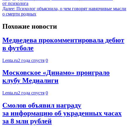
от психолога
Далее:
Психолог объяснила, о чем говорят навязчивые мысли
о смерти родных
Похожие новости
Медведева прокомментировала дебют
в футболе
Lenta.ru
2 года спустя
0
Московское «Динамо» проиграло
клубу Медиалиги
Lenta.ru
2 года спустя
0
Смолов объявил награду
за информацию об украденных часах
за 8 млн рублей