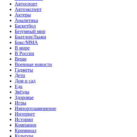
Автоспорт
Автоэксперт
Актеры
Аналитика
Баскетбол
Безумный мир
Биатлон/Лыжи
Бокс/MMA
В мире
В России
Вещи
Военные новости
Гаджеты
Дети
Дом и сад
Еда
Звёзды
Здоровье
Игры
Импортозамещение
Интернет
Истории
Компании
Криминал
Культура