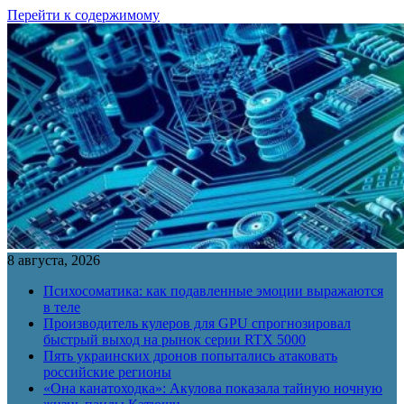
Перейти к содержимому
8 августа, 2026
Психосоматика: как подавленные эмоции выражаются
в теле
Производитель кулеров для GPU спрогнозировал
быстрый выход на рынок серии RTX 5000
Пять украинских дронов попытались атаковать
российские регионы
«Она канатоходка»: Акулова показала тайную ночную